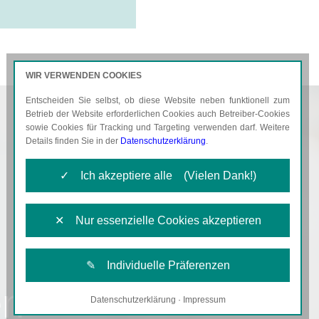
WIR VERWENDEN COOKIES
Entscheiden Sie selbst, ob diese Website neben funktionell zum
AKTUELLES
KARRIERE
Betrieb der Website erforderlichen Cookies auch Betreiber-Cookies
sowie Cookies für Tracking und Targeting verwenden darf. Weitere
Details finden Sie in der
Datenschutzerklärung
.
✓ Ich akzeptiere alle (Vielen Dank!)
✕ Nur essenzielle Cookies akzeptieren
✎ Individuelle Präferenzen
en
Datenschutzerklärung
·
Impressum
Notwendige Cookies