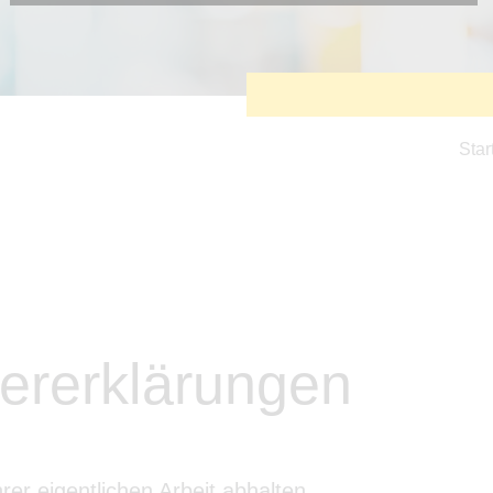
Diese Cookies sind erforderlich, um die grundlegende
Funktionalität der Website zu sichern.
Tracking- und Targeting-Cookies
Diese Cookies sind erforderlich, um unsere Website auf Ihre
Bedürfnisse hin zu optimieren. Hierzu gehört eine
bedarfsgerechte Gestaltung und fortlaufende Verbesserung
unseres Angebotes einschließlich der Verknüpfung zu
Star
Social-Media-Angeboten von z.B. Facebook und LinkedIn.
Betreibercookies
Diese Cookies sind erforderlich, um z.B. Google Maps zu
nutzen oder eingebettete Videos abspielen zu können.
ererklärungen
rer eigentlichen Arbeit abhalten.